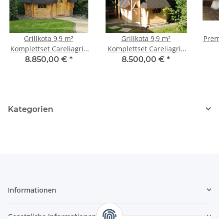
Grillkota 9,9 m²
Grillkota 9,9 m²
Prem
Komplettset Careliagrill
Komplettset Careliagrill
Premium Edition
Edition
8.850,00 €
*
8.500,00 €
*
Kategorien
Informationen
Gesetzliche Informationen