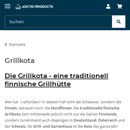
Startseite
Grillkota
Die Grillkota - eine traditionell
finnische Grillhütte
Wer hat´s erfunden? In diesem Fall nicht die Schweizer, sondern die
Finnen
. Genauer noch: Die
Nordfinnen
. Die
traditionelle finnische
Grillkota
ziert mittlerweile jedoch nicht nur die Gärten
Finnlands
,
sondern zunehmend auch diejenigen in
Deutschland
,
Österreich
und
der
Schweiz
. Als
Grill- und Gartenhaus
ist die
Kota
das ganze Jahr