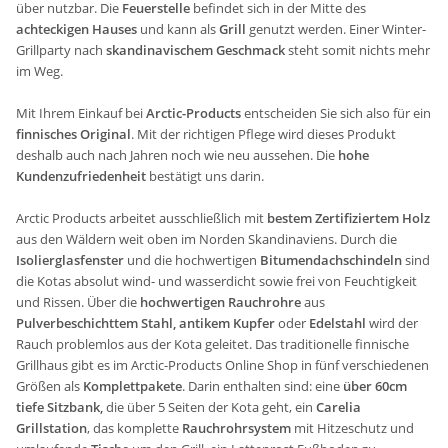
über nutzbar. Die
Feuerstelle
befindet sich in der Mitte des
achteckigen Hauses
und kann als
Grill
genutzt werden. Einer Winter-
Grillparty nach
skandinavischem Geschmack
steht somit nichts mehr
im Weg.
Mit Ihrem Einkauf bei
Arctic-Products
entscheiden Sie sich also für ein
finnisches Original
. Mit der richtigen Pflege wird dieses Produkt
deshalb auch nach Jahren noch wie neu aussehen. Die
hohe
Kundenzufriedenheit
bestätigt uns darin.
Arctic Products arbeitet ausschließlich mit
bestem Zertifiziertem
Holz
aus den Wäldern weit oben im Norden Skandinaviens. Durch die
Isolierglasfenster
und die hochwertigen
Bitumendachschindeln
sind
die Kotas absolut wind- und wasserdicht sowie frei von Feuchtigkeit
und Rissen. Über die
hochwertigen Rauchrohre
aus
Pulverbeschichttem Stahl, antikem Kupfer
oder
Edelstahl
wird der
Rauch problemlos aus der Kota geleitet. Das traditionelle finnische
Grillhaus gibt es im Arctic-Products Online Shop in fünf verschiedenen
Größen als
Komplettpakete
. Darin enthalten sind: eine
über 60cm
tiefe Sitzbank,
die über 5 Seiten der Kota geht, ein
Carelia
Grillstation
, das komplette
Rauchrohrsystem
mit Hitzeschutz und